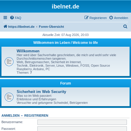
ibelnet.de
FAQ
Registrieren
Anmelden
S
https://ibelnet.de
Foren-Übersicht
u
Aktuelle Zeit: 07 Aug 2026, 20:03
c
Willkommen im Leben / Welcome to life
h
Willkommen
e
Hier wird über Sachverhalte geschrieben, die mich und wohl sehr viele
Durchschnittsmenschen tangieren.
Web, Betrugsmaschen, Sicherheit im Internet,
Technik, Elektronik, Server, Linux, Windows, FOSS, Open Source
Raspberry, Arduino, PC
Themen:
7
Forum
Sicherheit im Web Security
Was so im Web passiert:
Erlebnisse und Erfahrungen
Versuchte und gelungene Schwindel, Betrügereien
ANMELDEN
•
REGISTRIEREN
Benutzername:
Passwort: