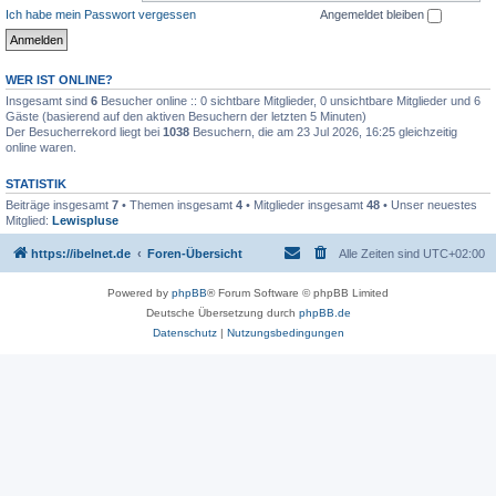
Ich habe mein Passwort vergessen
Angemeldet bleiben
WER IST ONLINE?
Insgesamt sind
6
Besucher online :: 0 sichtbare Mitglieder, 0 unsichtbare Mitglieder und 6
Gäste (basierend auf den aktiven Besuchern der letzten 5 Minuten)
Der Besucherrekord liegt bei
1038
Besuchern, die am 23 Jul 2026, 16:25 gleichzeitig
online waren.
STATISTIK
Beiträge insgesamt
7
• Themen insgesamt
4
• Mitglieder insgesamt
48
• Unser neuestes
Mitglied:
Lewispluse
https://ibelnet.de
Foren-Übersicht
Alle Zeiten sind
UTC+02:00
Powered by
phpBB
® Forum Software © phpBB Limited
Deutsche Übersetzung durch
phpBB.de
Datenschutz
|
Nutzungsbedingungen