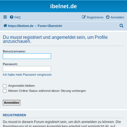
ibelnet.de
FAQ
Registrieren
Anmelden
S
https://ibelnet.de
Foren-Übersicht
u
Du musst registriert und angemeldet sein, um Profile
c
anzuschauen.
h
Benutzername:
e
Passwort:
Ich habe mein Passwort vergessen
Angemeldet bleiben
Meinen Online-Status während dieser Sitzung verbergen
REGISTRIEREN
Du musst in diesem Forum registriert sein, um dich anmelden zu können. Die
Registrierung ist in wenigen Augenblicken erledigt und ermöglicht dir, auf