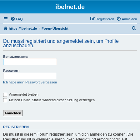
ibelnet.de
FAQ
Registrieren
Anmelden
S
https://ibelnet.de
Foren-Übersicht
u
Du musst registriert und angemeldet sein, um Profile
c
anzuschauen.
h
Benutzername:
e
Passwort:
Ich habe mein Passwort vergessen
Angemeldet bleiben
Meinen Online-Status während dieser Sitzung verbergen
REGISTRIEREN
Du musst in diesem Forum registriert sein, um dich anmelden zu können. Die
Registrierung ist in wenigen Augenblicken erledigt und ermöglicht dir, auf