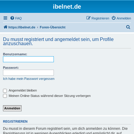
ibelnet.de
FAQ
Registrieren
Anmelden
S
https://ibelnet.de
Foren-Übersicht
u
Du musst registriert und angemeldet sein, um Profile
c
anzuschauen.
h
Benutzername:
e
Passwort:
Ich habe mein Passwort vergessen
Angemeldet bleiben
Meinen Online-Status während dieser Sitzung verbergen
REGISTRIEREN
Du musst in diesem Forum registriert sein, um dich anmelden zu können. Die
Registrierung ist in wenigen Augenblicken erledigt und ermöglicht dir, auf