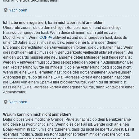
dich an die Board-Administration.
Nach oben
Ich habe mich registriert, kann mich aber nicht anmelden!
Überprüfe zuerst, ob du den richtigen Benutzernamen und das richtige
Passwort eingegeben hast. Wenn diese stimmen, dann gibt es zwei
Möglichkeiten. Wenn
COPPA
aktiviert ist und du angegeben hast, dass du
unter 13 Jahre alt bist, musst du bzw. einer deiner Eltern oder deiner
Erziehungsberechtigten den Anweisungen folgen, die du erhalten hast. Wenn
dies nicht der Fall ist, muss dein Benutzerkonto vielleicht aktiviert werden. Bei
einigen Boards müssen alle neu angemeldeten Mitglieder erst freigeschaltet
werden – entweder musst du dies selbst erledigen oder ein Administrator. Bei
der Registrierung wurde dir mitgeteilt, ob eine Aktivierung nötig ist oder nicht.
Wenn du eine E-Mail erhalten hast, folge den dort enthaltenen Anweisungen.
Ansonsten prüfe, ob du deine E-Mail-Adresse korrekt eingegeben hast oder
die E-Mail von einem Spam-Filter blockiert wurde. Wenn du dir sicher bist,
dass deine E-Mail-Adresse korrekt eingegeben wurde, dann kontaktiere einen
Administrator.
Nach oben
Warum kann ich mich nicht anmelden?
Dafür gibt es viele mögliche Gründe. Prüfe zunächst, ob dein Benutzername
und dein Passwort richtig sind. Wenn dies der Fall ist, wende dich an einen
Board-Administrator, um sicherzugehen, dass du nicht gesperrt wurdest. Es ist
ebenfalls möglich, dass ein Konfigurationsproblem mit der Website vorliegt,