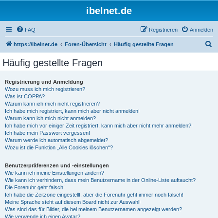
ibelnet.de
FAQ
Registrieren
Anmelden
S
https://ibelnet.de
Foren-Übersicht
Häufig gestellte Fragen
u
Häufig gestellte Fragen
c
h
Registrierung und Anmeldung
Wozu muss ich mich registrieren?
e
Was ist COPPA?
Warum kann ich mich nicht registrieren?
Ich habe mich registriert, kann mich aber nicht anmelden!
Warum kann ich mich nicht anmelden?
Ich habe mich vor einiger Zeit registriert, kann mich aber nicht mehr anmelden?!
Ich habe mein Passwort vergessen!
Warum werde ich automatisch abgemeldet?
Wozu ist die Funktion „Alle Cookies löschen“?
Benutzerpräferenzen und -einstellungen
Wie kann ich meine Einstellungen ändern?
Wie kann ich verhindern, dass mein Benutzername in der Online-Liste auftaucht?
Die Forenuhr geht falsch!
Ich habe die Zeitzone eingestellt, aber die Forenuhr geht immer noch falsch!
Meine Sprache steht auf diesem Board nicht zur Auswahl!
Was sind das für Bilder, die bei meinem Benutzernamen angezeigt werden?
Wie verwende ich einen Avatar?