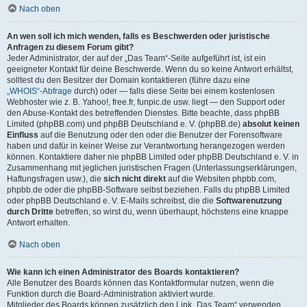
Nach oben
An wen soll ich mich wenden, falls es Beschwerden oder juristische
Anfragen zu diesem Forum gibt?
Jeder Administrator, der auf der „Das Team“-Seite aufgeführt ist, ist ein
geeigneter Kontakt für deine Beschwerde. Wenn du so keine Antwort erhältst,
solltest du den Besitzer der Domain kontaktieren (führe dazu eine
„WHOIS“-Abfrage
durch) oder — falls diese Seite bei einem kostenlosen
Webhoster wie z. B. Yahoo!, free.fr, funpic.de usw. liegt — den Support oder
den Abuse-Kontakt des betreffenden Dienstes. Bitte beachte, dass phpBB
Limited (phpBB.com) und phpBB Deutschland e. V. (phpBB.de)
absolut keinen
Einfluss
auf die Benutzung oder den oder die Benutzer der Forensoftware
haben und dafür in keiner Weise zur Verantwortung herangezogen werden
können. Kontaktiere daher nie phpBB Limited oder phpBB Deutschland e. V. in
Zusammenhang mit jeglichen juristischen Fragen (Unterlassungserklärungen,
Haftungsfragen usw.), die
sich nicht direkt
auf die Websiten phpbb.com,
phpbb.de oder die phpBB-Software selbst beziehen. Falls du phpBB Limited
oder phpBB Deutschland e. V. E-Mails schreibst, die die
Softwarenutzung
durch Dritte
betreffen, so wirst du, wenn überhaupt, höchstens eine knappe
Antwort erhalten.
Nach oben
Wie kann ich einen Administrator des Boards kontaktieren?
Alle Benutzer des Boards können das Kontaktformular nutzen, wenn die
Funktion durch die Board-Administration aktiviert wurde.
Mitglieder des Boards können zusätzlich den Link „Das Team“ verwenden.