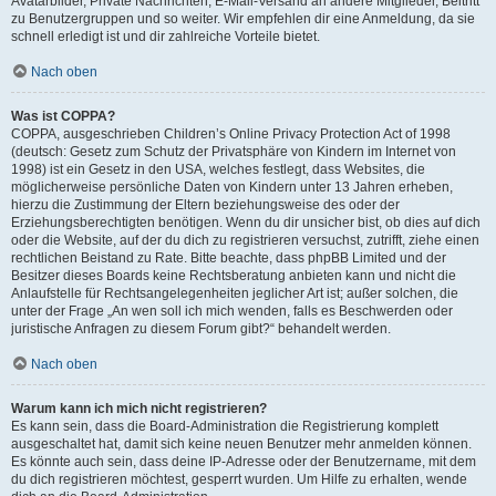
Avatarbilder, Private Nachrichten, E-Mail-Versand an andere Mitglieder, Beitritt
zu Benutzergruppen und so weiter. Wir empfehlen dir eine Anmeldung, da sie
schnell erledigt ist und dir zahlreiche Vorteile bietet.
Nach oben
Was ist COPPA?
COPPA, ausgeschrieben Children’s Online Privacy Protection Act of 1998
(deutsch: Gesetz zum Schutz der Privatsphäre von Kindern im Internet von
1998) ist ein Gesetz in den USA, welches festlegt, dass Websites, die
möglicherweise persönliche Daten von Kindern unter 13 Jahren erheben,
hierzu die Zustimmung der Eltern beziehungsweise des oder der
Erziehungsberechtigten benötigen. Wenn du dir unsicher bist, ob dies auf dich
oder die Website, auf der du dich zu registrieren versuchst, zutrifft, ziehe einen
rechtlichen Beistand zu Rate. Bitte beachte, dass phpBB Limited und der
Besitzer dieses Boards keine Rechtsberatung anbieten kann und nicht die
Anlaufstelle für Rechtsangelegenheiten jeglicher Art ist; außer solchen, die
unter der Frage „An wen soll ich mich wenden, falls es Beschwerden oder
juristische Anfragen zu diesem Forum gibt?“ behandelt werden.
Nach oben
Warum kann ich mich nicht registrieren?
Es kann sein, dass die Board-Administration die Registrierung komplett
ausgeschaltet hat, damit sich keine neuen Benutzer mehr anmelden können.
Es könnte auch sein, dass deine IP-Adresse oder der Benutzername, mit dem
du dich registrieren möchtest, gesperrt wurden. Um Hilfe zu erhalten, wende