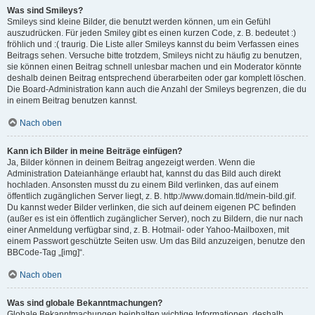
Was sind Smileys?
Smileys sind kleine Bilder, die benutzt werden können, um ein Gefühl
auszudrücken. Für jeden Smiley gibt es einen kurzen Code, z. B. bedeutet :)
fröhlich und :( traurig. Die Liste aller Smileys kannst du beim Verfassen eines
Beitrags sehen. Versuche bitte trotzdem, Smileys nicht zu häufig zu benutzen,
sie können einen Beitrag schnell unlesbar machen und ein Moderator könnte
deshalb deinen Beitrag entsprechend überarbeiten oder gar komplett löschen.
Die Board-Administration kann auch die Anzahl der Smileys begrenzen, die du
in einem Beitrag benutzen kannst.
Nach oben
Kann ich Bilder in meine Beiträge einfügen?
Ja, Bilder können in deinem Beitrag angezeigt werden. Wenn die
Administration Dateianhänge erlaubt hat, kannst du das Bild auch direkt
hochladen. Ansonsten musst du zu einem Bild verlinken, das auf einem
öffentlich zugänglichen Server liegt, z. B. http://www.domain.tld/mein-bild.gif.
Du kannst weder Bilder verlinken, die sich auf deinem eigenen PC befinden
(außer es ist ein öffentlich zugänglicher Server), noch zu Bildern, die nur nach
einer Anmeldung verfügbar sind, z. B. Hotmail- oder Yahoo-Mailboxen, mit
einem Passwort geschützte Seiten usw. Um das Bild anzuzeigen, benutze den
BBCode-Tag „[img]“.
Nach oben
Was sind globale Bekanntmachungen?
Globale Bekanntmachungen beinhalten wichtige Informationen, deshalb