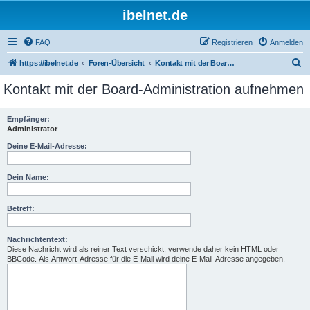
ibelnet.de
FAQ
Registrieren
Anmelden
S
https://ibelnet.de
Foren-Übersicht
Kontakt mit der Board-Administration aufnehmen
u
Kontakt mit der Board-Administration aufnehmen
c
h
Empfänger:
Administrator
e
Deine E-Mail-Adresse:
Dein Name:
Betreff:
Nachrichtentext:
Diese Nachricht wird als reiner Text verschickt, verwende daher kein HTML oder
BBCode. Als Antwort-Adresse für die E-Mail wird deine E-Mail-Adresse angegeben.