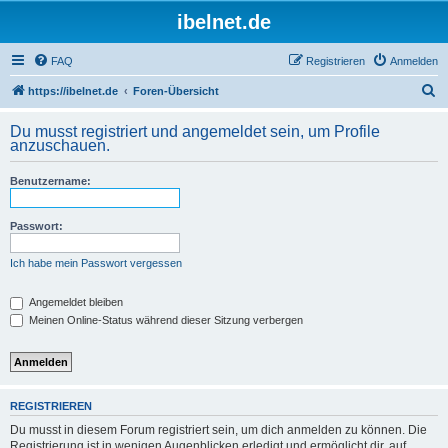
ibelnet.de
FAQ
Registrieren
Anmelden
S
https://ibelnet.de
Foren-Übersicht
u
Du musst registriert und angemeldet sein, um Profile
c
anzuschauen.
h
Benutzername:
e
Passwort:
Ich habe mein Passwort vergessen
Angemeldet bleiben
Meinen Online-Status während dieser Sitzung verbergen
REGISTRIEREN
Du musst in diesem Forum registriert sein, um dich anmelden zu können. Die
Registrierung ist in wenigen Augenblicken erledigt und ermöglicht dir, auf