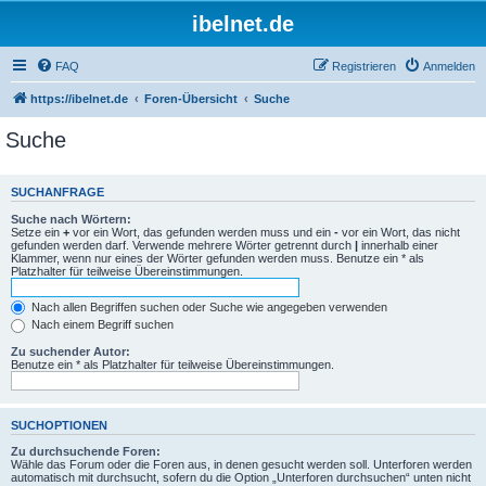
ibelnet.de
FAQ
Registrieren
Anmelden
https://ibelnet.de
Foren-Übersicht
Suche
Suche
SUCHANFRAGE
Suche nach Wörtern:
Setze ein
+
vor ein Wort, das gefunden werden muss und ein
-
vor ein Wort, das nicht
gefunden werden darf. Verwende mehrere Wörter getrennt durch
|
innerhalb einer
Klammer, wenn nur eines der Wörter gefunden werden muss. Benutze ein * als
Platzhalter für teilweise Übereinstimmungen.
Nach allen Begriffen suchen oder Suche wie angegeben verwenden
Nach einem Begriff suchen
Zu suchender Autor:
Benutze ein * als Platzhalter für teilweise Übereinstimmungen.
SUCHOPTIONEN
Zu durchsuchende Foren:
Wähle das Forum oder die Foren aus, in denen gesucht werden soll. Unterforen werden
automatisch mit durchsucht, sofern du die Option „Unterforen durchsuchen“ unten nicht