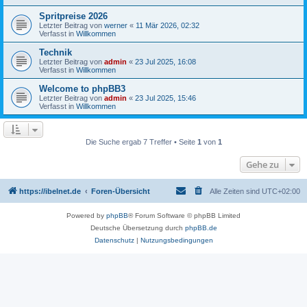
Spritpreise 2026
Letzter Beitrag von
werner
«
11 Mär 2026, 02:32
Verfasst in
Willkommen
Technik
Letzter Beitrag von
admin
«
23 Jul 2025, 16:08
Verfasst in
Willkommen
Welcome to phpBB3
Letzter Beitrag von
admin
«
23 Jul 2025, 15:46
Verfasst in
Willkommen
Die Suche ergab 7 Treffer • Seite
1
von
1
Gehe zu
https://ibelnet.de
Foren-Übersicht
Alle Zeiten sind
UTC+02:00
Powered by
phpBB
® Forum Software © phpBB Limited
Deutsche Übersetzung durch
phpBB.de
Datenschutz
|
Nutzungsbedingungen