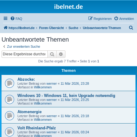
ibelnet.de
FAQ
Registrieren
Anmelden
S
https://ibelnet.de
Foren-Übersicht
Suche
Unbeantwortete Themen
u
Unbeantwortete Themen
c
Zur erweiterten Suche
h
Suche
Erweiterte Suche
e
Die Suche ergab 7 Treffer • Seite
1
von
1
Themen
Abzocke:
Letzter Beitrag von
werner
«
11 Mär 2026, 23:28
Verfasst in
Willkommen
Windows 10 - Windows 11, kein Upgrade notwendig
Letzter Beitrag von
werner
«
11 Mär 2026, 23:25
Verfasst in
Willkommen
Atomenergie
Letzter Beitrag von
werner
«
11 Mär 2026, 23:18
Verfasst in
Willkommen
Volt Rheinland-Pfalz
Letzter Beitrag von
werner
«
11 Mär 2026, 03:24
Verfasst in
Willkommen