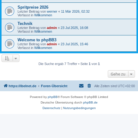
Spritpreise 2026
Letzter Beitrag von
werner
«
11 Mär 2026, 02:32
Verfasst in
Willkommen
Technik
Letzter Beitrag von
admin
«
23 Jul 2025, 16:08
Verfasst in
Willkommen
Welcome to phpBB3
Letzter Beitrag von
admin
«
23 Jul 2025, 15:46
Verfasst in
Willkommen
Die Suche ergab 7 Treffer • Seite
1
von
1
Gehe zu
https://ibelnet.de
Foren-Übersicht
Alle Zeiten sind
UTC+02:00
Powered by
phpBB
® Forum Software © phpBB Limited
Deutsche Übersetzung durch
phpBB.de
Datenschutz
|
Nutzungsbedingungen