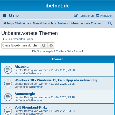
ibelnet.de
FAQ
Registrieren
Anmelden
S
https://ibelnet.de
Foren-Übersicht
Suche
Unbeantwortete Themen
u
Unbeantwortete Themen
c
Zur erweiterten Suche
h
Suche
Erweiterte Suche
e
Die Suche ergab 7 Treffer • Seite
1
von
1
Themen
Abzocke:
Letzter Beitrag von
werner
«
11 Mär 2026, 23:28
Verfasst in
Willkommen
Windows 10 - Windows 11, kein Upgrade notwendig
Letzter Beitrag von
werner
«
11 Mär 2026, 23:25
Verfasst in
Willkommen
Atomenergie
Letzter Beitrag von
werner
«
11 Mär 2026, 23:18
Verfasst in
Willkommen
Volt Rheinland-Pfalz
Letzter Beitrag von
werner
«
11 Mär 2026, 03:24
Verfasst in
Willkommen