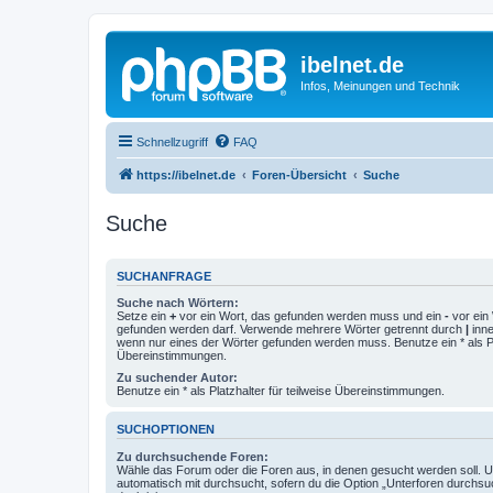
ibelnet.de
Infos, Meinungen und Technik
Schnellzugriff
FAQ
https://ibelnet.de
Foren-Übersicht
Suche
Suche
SUCHANFRAGE
Suche nach Wörtern:
Setze ein
+
vor ein Wort, das gefunden werden muss und ein
-
vor ein 
gefunden werden darf. Verwende mehrere Wörter getrennt durch
|
inne
wenn nur eines der Wörter gefunden werden muss. Benutze ein * als Pla
Übereinstimmungen.
Zu suchender Autor:
Benutze ein * als Platzhalter für teilweise Übereinstimmungen.
SUCHOPTIONEN
Zu durchsuchende Foren:
Wähle das Forum oder die Foren aus, in denen gesucht werden soll. 
automatisch mit durchsucht, sofern du die Option „Unterforen durchsu