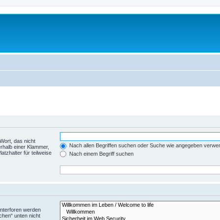
Wort, das nicht
Nach allen Begriffen suchen oder Suche wie angegeben verwe
rhalb einer Klammer,
tzhalter für teilweise
Nach einem Begriff suchen
Unterforen werden
chen“ unten nicht