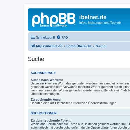
ibelnet.de
Infos, Meinungen und Technik
Schnellzugriff
FAQ
https://ibelnet.de
Foren-Übersicht
Suche
Suche
SUCHANFRAGE
Suche nach Wörtern:
Setze ein
+
vor ein Wort, das gefunden werden muss und ein
-
vor ein 
gefunden werden darf. Verwende mehrere Wörter getrennt durch
|
inne
wenn nur eines der Wörter gefunden werden muss. Benutze ein * als Pla
Übereinstimmungen.
Zu suchender Autor:
Benutze ein * als Platzhalter für teilweise Übereinstimmungen.
SUCHOPTIONEN
Zu durchsuchende Foren:
Wähle das Forum oder die Foren aus, in denen gesucht werden soll. 
automatisch mit durchsucht, sofern du die Option „Unterforen durchsu