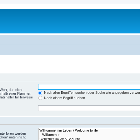
Wort, das nicht
Nach allen Begriffen suchen oder Suche wie angegeben verwe
rhalb einer Klammer,
tzhalter für teilweise
Nach einem Begriff suchen
Unterforen werden
chen“ unten nicht