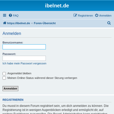
ibelnet.de
FAQ
Registrieren
Anmelden
S
https://ibelnet.de
Foren-Übersicht
u
Anmelden
c
h
Benutzername:
e
Passwort:
Ich habe mein Passwort vergessen
Angemeldet bleiben
Meinen Online-Status während dieser Sitzung verbergen
REGISTRIEREN
Du musst in diesem Forum registriert sein, um dich anmelden zu können. Die
Registrierung ist in wenigen Augenblicken erledigt und ermöglicht dir, auf
weitere Funktionen zuzugreifen. Die Board-Administration kann registrierten