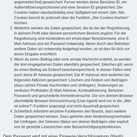
angemeldet bist) gespeichert. Ferner werden deine Benutzer-ID, ein
Authentifizierungsschlüssel und eine Session-ID gespeichert. Die
Cookies haben standardmäßig eine Gültigkeit von einem Jahr. Alle
Cookies kannst du jederzeit über die Funktion „Alle Cookies löschen“
löschen.
Weiterhin werden die Daten gespeichert, die du bei der Registrierung,
in deinem Profil oder deinem persönlichem Bereich angibst. Für die
Registrierung sind mindestens ein eindeutiger Benutzername, eine E-
Mail-Adresse und ein Passwort notwendig. Wenn durch den Betreiber
weitere Daten als notwendig festgelegt wurden, so ist dies für dich vor
deren Eingabe ersichtlich.
Wenn du einen Beitrag oder eine private Nachricht erstellst, so werden
die dort eingegebenen Daten ebenfalls gespeichert. Gleiches gilt, wenn
du einen Beitrag als Entwurf zwischenspeicherst. In diesen Fällen wird
auch deine IP-Adresse gespeichert. Die IP-Adresse wird weiterhin bei
folgenden Aktionen gespeichert: Löschen und Ändern von Beiträgen
(dazu zählen Private Nachrichten und Umfragen), Änderungen an
zentralen Profildaten (E-Mail-Adresse, Kontoaktivierung, Benutzer-
Passwort) und gescheiterte Anmeldeversuche. Die von deinem Browser
übermittelte Browser-Kennzeichnung (User Agent) wird nur in der „Wer
ist online?“-Funktion angezeigt und nicht dauerhaft gespeichert.
Schließlich erfordern einzelne Funktionen des Boards, dass weitere
Daten gespeichert werden. Dazu gehören dein Abstimmungsverhalten
bei Umfragen, der Gelesen-Status von deinen Beiträgen oder explizit
von dir gesetzte Lesezeichen oder Benachrichtigungsfunktionen.
Dein Passwort wird mit einer Einwege-Verschlüsselung (Hash)