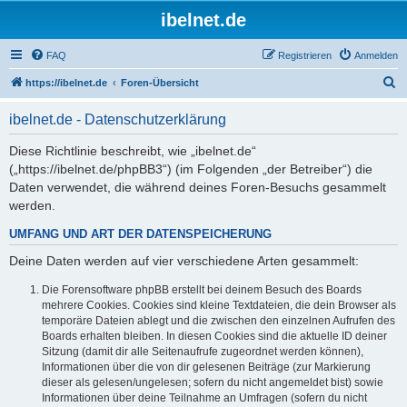
ibelnet.de
FAQ
Registrieren
Anmelden
S
https://ibelnet.de
Foren-Übersicht
u
ibelnet.de - Datenschutzerklärung
c
h
Diese Richtlinie beschreibt, wie „ibelnet.de“
(„https://ibelnet.de/phpBB3“) (im Folgenden „der Betreiber“) die
e
Daten verwendet, die während deines Foren-Besuchs gesammelt
werden.
UMFANG UND ART DER DATENSPEICHERUNG
Deine Daten werden auf vier verschiedene Arten gesammelt:
Die Forensoftware phpBB erstellt bei deinem Besuch des Boards
mehrere Cookies. Cookies sind kleine Textdateien, die dein Browser als
temporäre Dateien ablegt und die zwischen den einzelnen Aufrufen des
Boards erhalten bleiben. In diesen Cookies sind die aktuelle ID deiner
Sitzung (damit dir alle Seitenaufrufe zugeordnet werden können),
Informationen über die von dir gelesenen Beiträge (zur Markierung
dieser als gelesen/ungelesen; sofern du nicht angemeldet bist) sowie
Informationen über deine Teilnahme an Umfragen (sofern du nicht