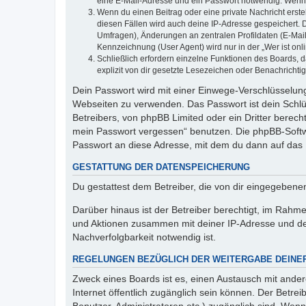
eine E-Mail-Adresse und ein Passwort notwendig. Wenn du
Wenn du einen Beitrag oder eine private Nachricht erste
diesen Fällen wird auch deine IP-Adresse gespeichert. 
Umfragen), Änderungen an zentralen Profildaten (E-Mai
Kennzeichnung (User Agent) wird nur in der „Wer ist onl
Schließlich erfordern einzelne Funktionen des Boards,
explizit von dir gesetzte Lesezeichen oder Benachrichti
Dein Passwort wird mit einer Einwege-Verschlüsselung 
Webseiten zu verwenden. Das Passwort ist dein Schlü
Betreibers, von phpBB Limited oder ein Dritter berec
mein Passwort vergessen“ benutzen. Die phpBB-Softw
Passwort an diese Adresse, mit dem du dann auf das 
GESTATTUNG DER DATENSPEICHERUNG
Du gestattest dem Betreiber, die von dir eingegeben
Darüber hinaus ist der Betreiber berechtigt, im Rahm
und Aktionen zusammen mit deiner IP-Adresse und de
Nachverfolgbarkeit notwendig ist.
REGELUNGEN BEZÜGLICH DER WEITERGABE DEINE
Zweck eines Boards ist es, einen Austausch mit andere
Internet öffentlich zugänglich sein können. Der Betrei