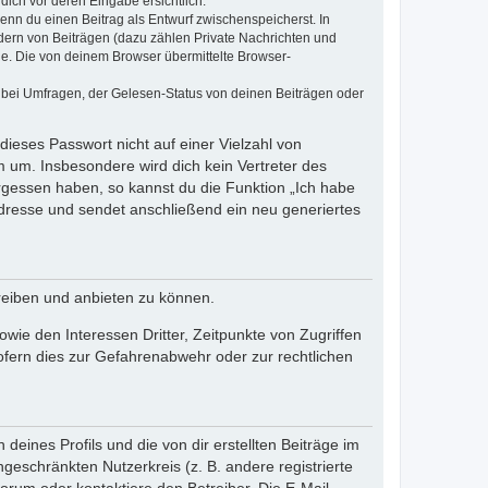
dich vor deren Eingabe ersichtlich.
wenn du einen Beitrag als Entwurf zwischenspeicherst. In
dern von Beiträgen (dazu zählen Private Nachrichten und
e. Die von deinem Browser übermittelte Browser-
 bei Umfragen, der Gelesen-Status von deinen Beiträgen oder
dieses Passwort nicht auf einer Vielzahl von
 um. Insbesondere wird dich kein Vertreter des
ergessen haben, so kannst du die Funktion „Ich habe
resse und sendet anschließend ein neu generiertes
reiben und anbieten zu können.
ie den Interessen Dritter, Zeitpunkte von Zugriffen
fern dies zur Gefahrenabwehr oder zur rechtlichen
eines Profils und die von dir erstellten Beiträge im
ngeschränkten Nutzerkreis (z. B. andere registrierte