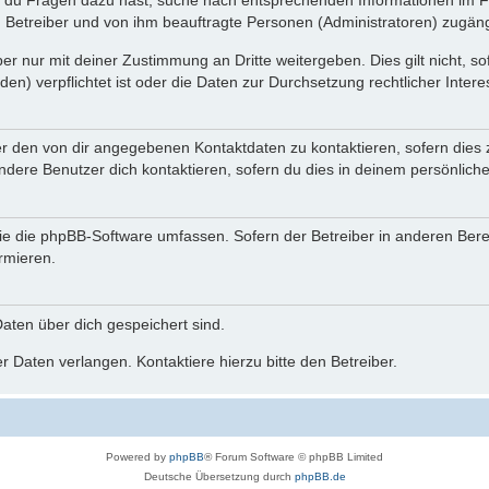
n du Fragen dazu hast, suche nach entsprechenden Informationen im Fo
n Betreiber und von ihm beauftragte Personen (Administratoren) zugäng
r nur mit deiner Zustimmung an Dritte weitergeben. Dies gilt nicht, s
n) verpflichtet ist oder die Daten zur Durchsetzung rechtlicher Interes
er den von dir angegebenen Kontaktdaten zu kontaktieren, sofern dies 
andere Benutzer dich kontaktieren, sofern du dies in deinem persönliche
, die die phpBB-Software umfassen. Sofern der Betreiber in anderen Be
ormieren.
 Daten über dich gespeichert sind.
 Daten verlangen. Kontaktiere hierzu bitte den Betreiber.
Powered by
phpBB
® Forum Software © phpBB Limited
Deutsche Übersetzung durch
phpBB.de