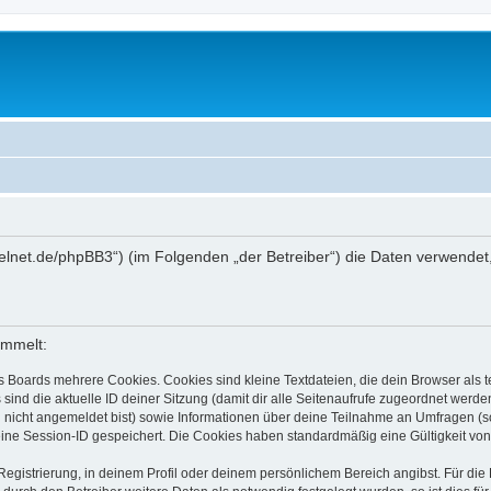
://ibelnet.de/phpBB3“) (im Folgenden „der Betreiber“) die Daten verwe
ammelt:
s Boards mehrere Cookies. Cookies sind kleine Textdateien, die dein Browser als
 sind die aktuelle ID deiner Sitzung (damit dir alle Seitenaufrufe zugeordnet werd
u nicht angemeldet bist) sowie Informationen über deine Teilnahme an Umfragen (s
eine Session-ID gespeichert. Die Cookies haben standardmäßig eine Gültigkeit von 
Registrierung, in deinem Profil oder deinem persönlichem Bereich angibst. Für di