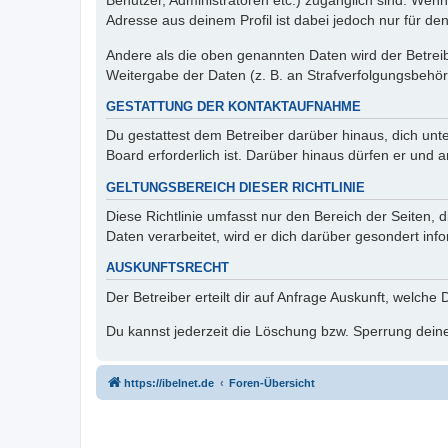
Benutzer, Administratoren etc.) zugänglich sind. Wen
Adresse aus deinem Profil ist dabei jedoch nur für de
Andere als die oben genannten Daten wird der Betreibe
Weitergabe der Daten (z. B. an Strafverfolgungsbehörde
GESTATTUNG DER KONTAKTAUFNAHME
Du gestattest dem Betreiber darüber hinaus, dich unt
Board erforderlich ist. Darüber hinaus dürfen er und 
GELTUNGSBEREICH DIESER RICHTLINIE
Diese Richtlinie umfasst nur den Bereich der Seiten
Daten verarbeitet, wird er dich darüber gesondert inf
AUSKUNFTSRECHT
Der Betreiber erteilt dir auf Anfrage Auskunft, welche
Du kannst jederzeit die Löschung bzw. Sperrung deiner
https://ibelnet.de
Foren-Übersicht