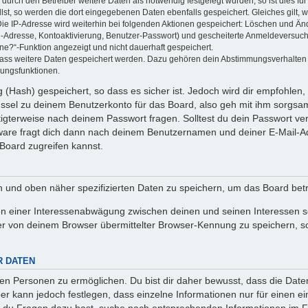
rch den Betreiber weitere Daten als notwendig festgelegt wurden, so ist dies für 
llst, so werden die dort eingegebenen Daten ebenfalls gespeichert. Gleiches gilt, 
Die IP-Adresse wird weiterhin bei folgenden Aktionen gespeichert: Löschen und Än
l-Adresse, Kontoaktivierung, Benutzer-Passwort) und gescheiterte Anmeldeversuch
ine?“-Funktion angezeigt und nicht dauerhaft gespeichert.
 dass weitere Daten gespeichert werden. Dazu gehören dein Abstimmungsverhalten
gungsfunktionen.
(Hash) gespeichert, so dass es sicher ist. Jedoch wird dir empfohlen, 
ssel zu deinem Benutzerkonto für das Board, also geh mit ihm sorgsam
htigterweise nach deinem Passwort fragen. Solltest du dein Passwort v
are fragt dich dann nach deinem Benutzernamen und deiner E-Mail-Ad
Board zugreifen kannst.
en und oben näher spezifizierten Daten zu speichern, um das Board bet
en einer Interessenabwägung zwischen deinen und seinen Interessen sow
r von deinem Browser übermittelter Browser-Kennung zu speichern, so
R DATEN
n Personen zu ermöglichen. Du bist dir daher bewusst, dass die Daten d
ber kann jedoch festlegen, dass einzelne Informationen nur für einen ei