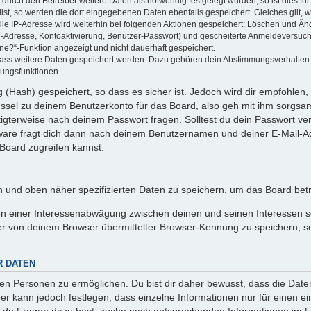
rch den Betreiber weitere Daten als notwendig festgelegt wurden, so ist dies für 
llst, so werden die dort eingegebenen Daten ebenfalls gespeichert. Gleiches gilt, 
Die IP-Adresse wird weiterhin bei folgenden Aktionen gespeichert: Löschen und Än
l-Adresse, Kontoaktivierung, Benutzer-Passwort) und gescheiterte Anmeldeversuch
ine?“-Funktion angezeigt und nicht dauerhaft gespeichert.
 dass weitere Daten gespeichert werden. Dazu gehören dein Abstimmungsverhalten
gungsfunktionen.
(Hash) gespeichert, so dass es sicher ist. Jedoch wird dir empfohlen, 
ssel zu deinem Benutzerkonto für das Board, also geh mit ihm sorgsam
htigterweise nach deinem Passwort fragen. Solltest du dein Passwort v
are fragt dich dann nach deinem Benutzernamen und deiner E-Mail-Ad
Board zugreifen kannst.
en und oben näher spezifizierten Daten zu speichern, um das Board bet
en einer Interessenabwägung zwischen deinen und seinen Interessen sow
r von deinem Browser übermittelter Browser-Kennung zu speichern, so
R DATEN
n Personen zu ermöglichen. Du bist dir daher bewusst, dass die Daten d
ber kann jedoch festlegen, dass einzelne Informationen nur für einen ei