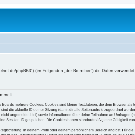
://ibelnet.de/phpBB3“) (im Folgenden „der Betreiber“) die Daten verwe
ammelt:
s Boards mehrere Cookies. Cookies sind kleine Textdateien, die dein Browser als
 sind die aktuelle ID deiner Sitzung (damit dir alle Seitenaufrufe zugeordnet werd
u nicht angemeldet bist) sowie Informationen über deine Teilnahme an Umfragen (s
eine Session-ID gespeichert. Die Cookies haben standardmäßig eine Gültigkeit von 
Registrierung, in deinem Profil oder deinem persönlichem Bereich angibst. Für di