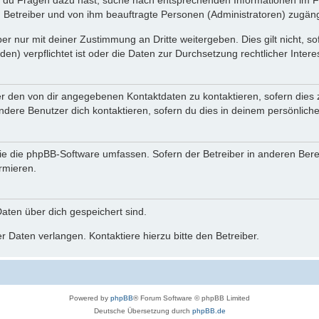
n du Fragen dazu hast, suche nach entsprechenden Informationen im Fo
n Betreiber und von ihm beauftragte Personen (Administratoren) zugäng
r nur mit deiner Zustimmung an Dritte weitergeben. Dies gilt nicht, s
n) verpflichtet ist oder die Daten zur Durchsetzung rechtlicher Interes
er den von dir angegebenen Kontaktdaten zu kontaktieren, sofern dies 
andere Benutzer dich kontaktieren, sofern du dies in deinem persönliche
, die die phpBB-Software umfassen. Sofern der Betreiber in anderen Be
ormieren.
 Daten über dich gespeichert sind.
 Daten verlangen. Kontaktiere hierzu bitte den Betreiber.
Powered by
phpBB
® Forum Software © phpBB Limited
Deutsche Übersetzung durch
phpBB.de