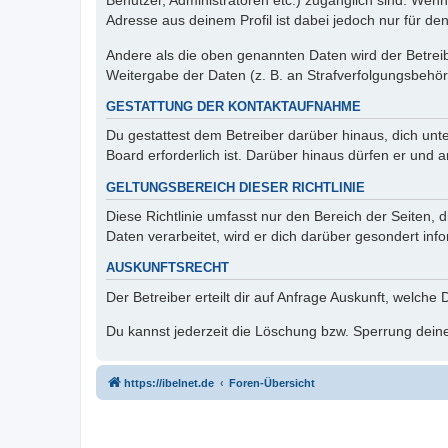
Benutzer, Administratoren etc.) zugänglich sind. Wen
Adresse aus deinem Profil ist dabei jedoch nur für de
Andere als die oben genannten Daten wird der Betreibe
Weitergabe der Daten (z. B. an Strafverfolgungsbehörde
GESTATTUNG DER KONTAKTAUFNAHME
Du gestattest dem Betreiber darüber hinaus, dich unt
Board erforderlich ist. Darüber hinaus dürfen er und 
GELTUNGSBEREICH DIESER RICHTLINIE
Diese Richtlinie umfasst nur den Bereich der Seiten
Daten verarbeitet, wird er dich darüber gesondert inf
AUSKUNFTSRECHT
Der Betreiber erteilt dir auf Anfrage Auskunft, welche
Du kannst jederzeit die Löschung bzw. Sperrung deiner
https://ibelnet.de
Foren-Übersicht