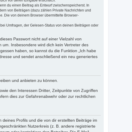
dich vor deren Eingabe ersichtlich.
wenn du einen Beitrag als Entwurf zwischenspeicherst. In
dern von Beiträgen (dazu zählen Private Nachrichten und
e. Die von deinem Browser übermittelte Browser-
 bei Umfragen, der Gelesen-Status von deinen Beiträgen oder
dieses Passwort nicht auf einer Vielzahl von
 um. Insbesondere wird dich kein Vertreter des
ergessen haben, so kannst du die Funktion „Ich habe
resse und sendet anschließend ein neu generiertes
reiben und anbieten zu können.
ie den Interessen Dritter, Zeitpunkte von Zugriffen
fern dies zur Gefahrenabwehr oder zur rechtlichen
eines Profils und die von dir erstellten Beiträge im
ngeschränkten Nutzerkreis (z. B. andere registrierte