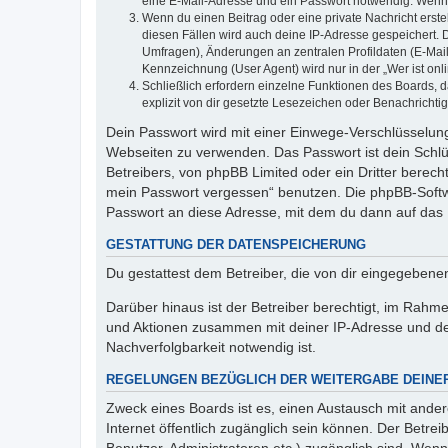
eine E-Mail-Adresse und ein Passwort notwendig. Wenn du
Wenn du einen Beitrag oder eine private Nachricht erste
diesen Fällen wird auch deine IP-Adresse gespeichert. 
Umfragen), Änderungen an zentralen Profildaten (E-Mai
Kennzeichnung (User Agent) wird nur in der „Wer ist onl
Schließlich erfordern einzelne Funktionen des Boards,
explizit von dir gesetzte Lesezeichen oder Benachrichti
Dein Passwort wird mit einer Einwege-Verschlüsselung 
Webseiten zu verwenden. Das Passwort ist dein Schlü
Betreibers, von phpBB Limited oder ein Dritter berec
mein Passwort vergessen“ benutzen. Die phpBB-Softw
Passwort an diese Adresse, mit dem du dann auf das 
GESTATTUNG DER DATENSPEICHERUNG
Du gestattest dem Betreiber, die von dir eingegeben
Darüber hinaus ist der Betreiber berechtigt, im Rahm
und Aktionen zusammen mit deiner IP-Adresse und de
Nachverfolgbarkeit notwendig ist.
REGELUNGEN BEZÜGLICH DER WEITERGABE DEINE
Zweck eines Boards ist es, einen Austausch mit andere
Internet öffentlich zugänglich sein können. Der Betrei