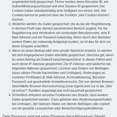
angemeldet bist) gespeichert. Ferner werden deine Benutzer-ID, ein
Authentifizierungsschlüssel und eine Session-ID gespeichert. Die
Cookies haben standardmäßig eine Gültigkeit von einem Jahr. Alle
Cookies kannst du jederzeit über die Funktion „Alle Cookies löschen“
löschen.
Weiterhin werden die Daten gespeichert, die du bei der Registrierung,
in deinem Profil oder deinem persönlichem Bereich angibst. Für die
Registrierung sind mindestens ein eindeutiger Benutzername, eine E-
Mail-Adresse und ein Passwort notwendig. Wenn durch den Betreiber
weitere Daten als notwendig festgelegt wurden, so ist dies für dich vor
deren Eingabe ersichtlich.
Wenn du einen Beitrag oder eine private Nachricht erstellst, so werden
die dort eingegebenen Daten ebenfalls gespeichert. Gleiches gilt, wenn
du einen Beitrag als Entwurf zwischenspeicherst. In diesen Fällen wird
auch deine IP-Adresse gespeichert. Die IP-Adresse wird weiterhin bei
folgenden Aktionen gespeichert: Löschen und Ändern von Beiträgen
(dazu zählen Private Nachrichten und Umfragen), Änderungen an
zentralen Profildaten (E-Mail-Adresse, Kontoaktivierung, Benutzer-
Passwort) und gescheiterte Anmeldeversuche. Die von deinem Browser
übermittelte Browser-Kennzeichnung (User Agent) wird nur in der „Wer
ist online?“-Funktion angezeigt und nicht dauerhaft gespeichert.
Schließlich erfordern einzelne Funktionen des Boards, dass weitere
Daten gespeichert werden. Dazu gehören dein Abstimmungsverhalten
bei Umfragen, der Gelesen-Status von deinen Beiträgen oder explizit
von dir gesetzte Lesezeichen oder Benachrichtigungsfunktionen.
Dein Passwort wird mit einer Einwege-Verschlüsselung (Hash)