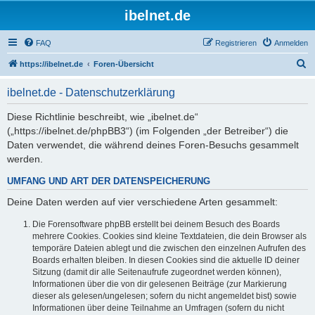
ibelnet.de
FAQ
Registrieren
Anmelden
S
https://ibelnet.de
Foren-Übersicht
u
ibelnet.de - Datenschutzerklärung
c
h
Diese Richtlinie beschreibt, wie „ibelnet.de“
(„https://ibelnet.de/phpBB3“) (im Folgenden „der Betreiber“) die
e
Daten verwendet, die während deines Foren-Besuchs gesammelt
werden.
UMFANG UND ART DER DATENSPEICHERUNG
Deine Daten werden auf vier verschiedene Arten gesammelt:
Die Forensoftware phpBB erstellt bei deinem Besuch des Boards
mehrere Cookies. Cookies sind kleine Textdateien, die dein Browser als
temporäre Dateien ablegt und die zwischen den einzelnen Aufrufen des
Boards erhalten bleiben. In diesen Cookies sind die aktuelle ID deiner
Sitzung (damit dir alle Seitenaufrufe zugeordnet werden können),
Informationen über die von dir gelesenen Beiträge (zur Markierung
dieser als gelesen/ungelesen; sofern du nicht angemeldet bist) sowie
Informationen über deine Teilnahme an Umfragen (sofern du nicht