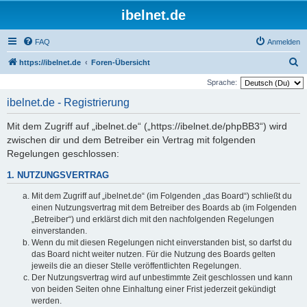
ibelnet.de
FAQ
Anmelden
S
https://ibelnet.de
Foren-Übersicht
u
Sprache:
c
ibelnet.de - Registrierung
h
Mit dem Zugriff auf „ibelnet.de“ („https://ibelnet.de/phpBB3“) wird
e
zwischen dir und dem Betreiber ein Vertrag mit folgenden
Regelungen geschlossen:
1. NUTZUNGSVERTRAG
Mit dem Zugriff auf „ibelnet.de“ (im Folgenden „das Board“) schließt du
einen Nutzungsvertrag mit dem Betreiber des Boards ab (im Folgenden
„Betreiber“) und erklärst dich mit den nachfolgenden Regelungen
einverstanden.
Wenn du mit diesen Regelungen nicht einverstanden bist, so darfst du
das Board nicht weiter nutzen. Für die Nutzung des Boards gelten
jeweils die an dieser Stelle veröffentlichten Regelungen.
Der Nutzungsvertrag wird auf unbestimmte Zeit geschlossen und kann
von beiden Seiten ohne Einhaltung einer Frist jederzeit gekündigt
werden.