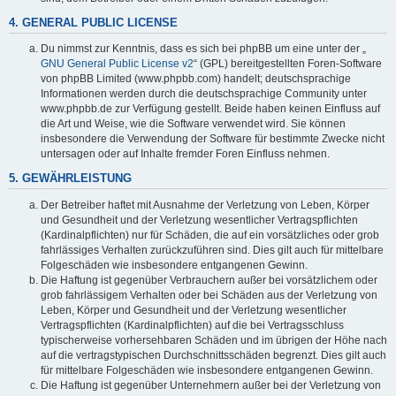
4. GENERAL PUBLIC LICENSE
Du nimmst zur Kenntnis, dass es sich bei phpBB um eine unter der „
GNU General Public License v2
“ (GPL) bereitgestellten Foren-Software
von phpBB Limited (www.phpbb.com) handelt; deutschsprachige
Informationen werden durch die deutschsprachige Community unter
www.phpbb.de zur Verfügung gestellt. Beide haben keinen Einfluss auf
die Art und Weise, wie die Software verwendet wird. Sie können
insbesondere die Verwendung der Software für bestimmte Zwecke nicht
untersagen oder auf Inhalte fremder Foren Einfluss nehmen.
5. GEWÄHRLEISTUNG
Der Betreiber haftet mit Ausnahme der Verletzung von Leben, Körper
und Gesundheit und der Verletzung wesentlicher Vertragspflichten
(Kardinalpflichten) nur für Schäden, die auf ein vorsätzliches oder grob
fahrlässiges Verhalten zurückzuführen sind. Dies gilt auch für mittelbare
Folgeschäden wie insbesondere entgangenen Gewinn.
Die Haftung ist gegenüber Verbrauchern außer bei vorsätzlichem oder
grob fahrlässigem Verhalten oder bei Schäden aus der Verletzung von
Leben, Körper und Gesundheit und der Verletzung wesentlicher
Vertragspflichten (Kardinalpflichten) auf die bei Vertragsschluss
typischerweise vorhersehbaren Schäden und im übrigen der Höhe nach
auf die vertragstypischen Durchschnittsschäden begrenzt. Dies gilt auch
für mittelbare Folgeschäden wie insbesondere entgangenen Gewinn.
Die Haftung ist gegenüber Unternehmern außer bei der Verletzung von