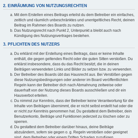
2. EINRÄUMUNG VON NUTZUNGSRECHTEN
Mit dem Erstellen eines Beitrags erteilst du dem Betreiber ein einfaches,
zeitlich und räumlich unbeschränktes und unentgeltliches Recht, deinen
Beitrag im Rahmen des Boards zu nutzen.
Das Nutzungsrecht nach Punkt 2, Unterpunkt a bleibt auch nach
Kündigung des Nutzungsvertrages bestehen.
3. PFLICHTEN DES NUTZERS
Du erklärst mit der Erstellung eines Beitrags, dass er keine Inhalte
enthält, die gegen geltendes Recht oder die guten Sitten verstoßen. Du
erklärst insbesondere, dass du das Recht besitzt, die in deinen
Beiträgen verwendeten Links und Bilder zu setzen bzw. zu verwenden.
Der Betreiber des Boards übt das Hausrecht aus. Bei Verstößen gegen
diese Nutzungsbedingungen oder anderer im Board veröffentlichten
Regeln kann der Betreiber dich nach Abmahnung zeitweise oder
dauerhaft von der Nutzung dieses Boards ausschließen und dir ein
Hausverbot erteilen.
Du nimmst zur Kenntnis, dass der Betreiber keine Verantwortung für die
Inhalte von Beiträgen übernimmt, die er nicht selbst erstellt hat oder die
er nicht zur Kenntnis genommen hat. Du gestattest dem Betreiber, dein
Benutzerkonto, Beiträge und Funktionen jederzeit zu löschen oder zu
sperren.
Du gestattest dem Betreiber darüber hinaus, deine Beiträge
abzuändern, sofern sie gegen o. g. Regeln verstoßen oder geeignet
sind, dem Betreiber oder einem Dritten Schaden zuzufügen.