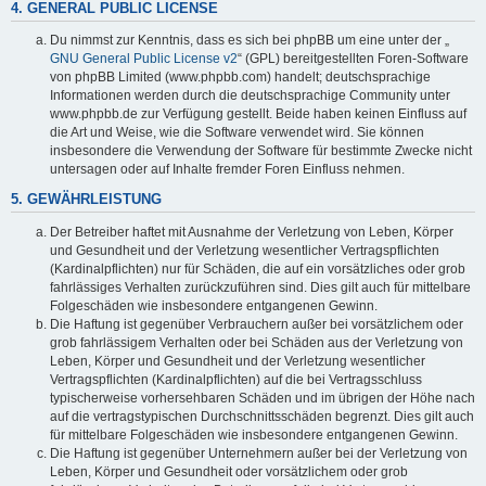
4. GENERAL PUBLIC LICENSE
Du nimmst zur Kenntnis, dass es sich bei phpBB um eine unter der „
GNU General Public License v2
“ (GPL) bereitgestellten Foren-Software
von phpBB Limited (www.phpbb.com) handelt; deutschsprachige
Informationen werden durch die deutschsprachige Community unter
www.phpbb.de zur Verfügung gestellt. Beide haben keinen Einfluss auf
die Art und Weise, wie die Software verwendet wird. Sie können
insbesondere die Verwendung der Software für bestimmte Zwecke nicht
untersagen oder auf Inhalte fremder Foren Einfluss nehmen.
5. GEWÄHRLEISTUNG
Der Betreiber haftet mit Ausnahme der Verletzung von Leben, Körper
und Gesundheit und der Verletzung wesentlicher Vertragspflichten
(Kardinalpflichten) nur für Schäden, die auf ein vorsätzliches oder grob
fahrlässiges Verhalten zurückzuführen sind. Dies gilt auch für mittelbare
Folgeschäden wie insbesondere entgangenen Gewinn.
Die Haftung ist gegenüber Verbrauchern außer bei vorsätzlichem oder
grob fahrlässigem Verhalten oder bei Schäden aus der Verletzung von
Leben, Körper und Gesundheit und der Verletzung wesentlicher
Vertragspflichten (Kardinalpflichten) auf die bei Vertragsschluss
typischerweise vorhersehbaren Schäden und im übrigen der Höhe nach
auf die vertragstypischen Durchschnittsschäden begrenzt. Dies gilt auch
für mittelbare Folgeschäden wie insbesondere entgangenen Gewinn.
Die Haftung ist gegenüber Unternehmern außer bei der Verletzung von
Leben, Körper und Gesundheit oder vorsätzlichem oder grob