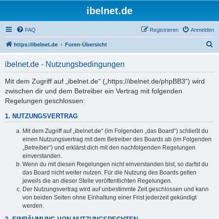
ibelnet.de
FAQ
Registrieren
Anmelden
S
https://ibelnet.de
Foren-Übersicht
u
ibelnet.de - Nutzungsbedingungen
c
h
Mit dem Zugriff auf „ibelnet.de“ („https://ibelnet.de/phpBB3“) wird
zwischen dir und dem Betreiber ein Vertrag mit folgenden
e
Regelungen geschlossen:
1. NUTZUNGSVERTRAG
Mit dem Zugriff auf „ibelnet.de“ (im Folgenden „das Board“) schließt du
einen Nutzungsvertrag mit dem Betreiber des Boards ab (im Folgenden
„Betreiber“) und erklärst dich mit den nachfolgenden Regelungen
einverstanden.
Wenn du mit diesen Regelungen nicht einverstanden bist, so darfst du
das Board nicht weiter nutzen. Für die Nutzung des Boards gelten
jeweils die an dieser Stelle veröffentlichten Regelungen.
Der Nutzungsvertrag wird auf unbestimmte Zeit geschlossen und kann
von beiden Seiten ohne Einhaltung einer Frist jederzeit gekündigt
werden.