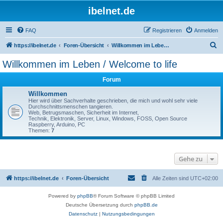
ibelnet.de
FAQ
Registrieren
Anmelden
S
https://ibelnet.de
Foren-Übersicht
Willkommen im Leben / Welcome to life
u
Willkommen im Leben / Welcome to life
c
Forum
h
e
Willkommen
Hier wird über Sachverhalte geschrieben, die mich und wohl sehr viele
Durchschnittsmenschen tangieren.
Web, Betrugsmaschen, Sicherheit im Internet,
Technik, Elektronik, Server, Linux, Windows, FOSS, Open Source
Raspberry, Arduino, PC
Themen:
7
Gehe zu
https://ibelnet.de
Foren-Übersicht
Alle Zeiten sind
UTC+02:00
Powered by
phpBB
® Forum Software © phpBB Limited
Deutsche Übersetzung durch
phpBB.de
Datenschutz
|
Nutzungsbedingungen