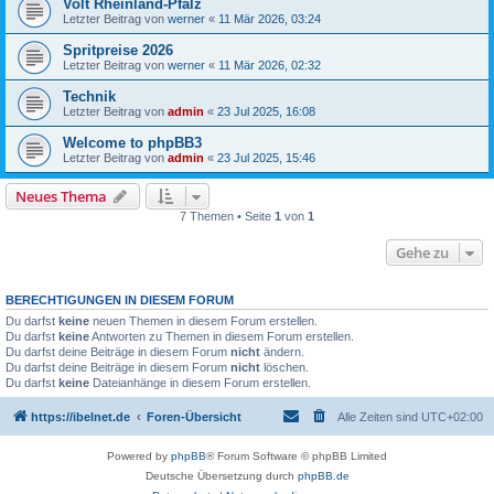
Volt Rheinland-Pfalz
Letzter Beitrag von
werner
«
11 Mär 2026, 03:24
Spritpreise 2026
Letzter Beitrag von
werner
«
11 Mär 2026, 02:32
Technik
Letzter Beitrag von
admin
«
23 Jul 2025, 16:08
Welcome to phpBB3
Letzter Beitrag von
admin
«
23 Jul 2025, 15:46
Neues Thema
7 Themen • Seite
1
von
1
Gehe zu
BERECHTIGUNGEN IN DIESEM FORUM
Du darfst
keine
neuen Themen in diesem Forum erstellen.
Du darfst
keine
Antworten zu Themen in diesem Forum erstellen.
Du darfst deine Beiträge in diesem Forum
nicht
ändern.
Du darfst deine Beiträge in diesem Forum
nicht
löschen.
Du darfst
keine
Dateianhänge in diesem Forum erstellen.
https://ibelnet.de
Foren-Übersicht
Alle Zeiten sind
UTC+02:00
Powered by
phpBB
® Forum Software © phpBB Limited
Deutsche Übersetzung durch
phpBB.de