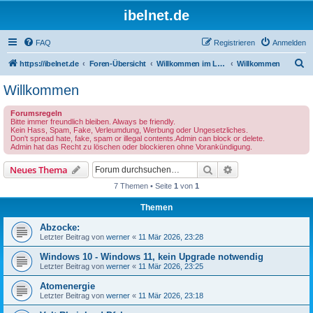
ibelnet.de
FAQ
Registrieren
Anmelden
S
https://ibelnet.de
Foren-Übersicht
Willkommen im Leben / Welcome to life
Willkommen
u
Willkommen
c
Forumsregeln
h
Bitte immer freundlich bleiben. Always be friendly.
Kein Hass, Spam, Fake, Verleumdung, Werbung oder Ungesetzliches.
e
Don't spread hate, fake, spam or illegal contents.Admin can block or delete.
Admin hat das Recht zu löschen oder blockieren ohne Vorankündigung.
Suche
Erweiterte Suche
Neues Thema
7 Themen • Seite
1
von
1
Themen
Abzocke:
Letzter Beitrag von
werner
«
11 Mär 2026, 23:28
Windows 10 - Windows 11, kein Upgrade notwendig
Letzter Beitrag von
werner
«
11 Mär 2026, 23:25
Atomenergie
Letzter Beitrag von
werner
«
11 Mär 2026, 23:18