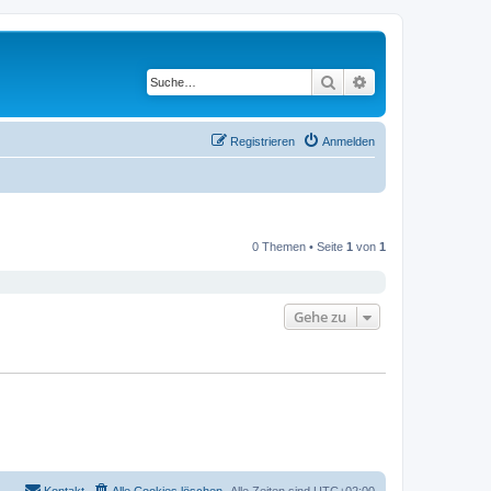
Suche
Erweiterte Suche
Registrieren
Anmelden
0 Themen • Seite
1
von
1
Gehe zu