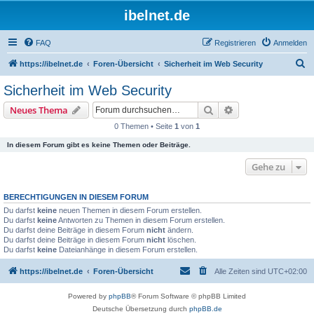
ibelnet.de
FAQ
Registrieren
Anmelden
S
https://ibelnet.de
Foren-Übersicht
Sicherheit im Web Security
u
Sicherheit im Web Security
c
Suche
Erweiterte Suche
Neues Thema
h
0 Themen • Seite
1
von
1
e
In diesem Forum gibt es keine Themen oder Beiträge.
Gehe zu
BERECHTIGUNGEN IN DIESEM FORUM
Du darfst
keine
neuen Themen in diesem Forum erstellen.
Du darfst
keine
Antworten zu Themen in diesem Forum erstellen.
Du darfst deine Beiträge in diesem Forum
nicht
ändern.
Du darfst deine Beiträge in diesem Forum
nicht
löschen.
Du darfst
keine
Dateianhänge in diesem Forum erstellen.
https://ibelnet.de
Foren-Übersicht
Alle Zeiten sind
UTC+02:00
Powered by
phpBB
® Forum Software © phpBB Limited
Deutsche Übersetzung durch
phpBB.de