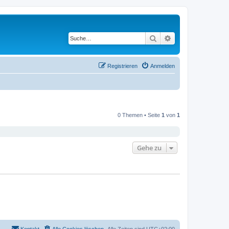
Suche
Erweiterte Suche
Registrieren
Anmelden
0 Themen • Seite
1
von
1
Gehe zu