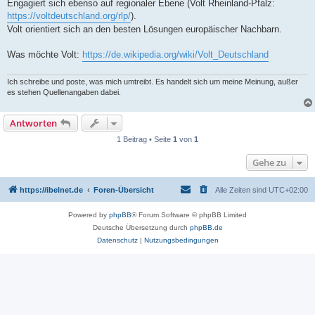
Engagiert sich ebenso auf regionaler Ebene (Volt Rheinland-Pfalz:
https://voltdeutschland.org/rlp/
).
Volt orientiert sich an den besten Lösungen europäischer Nachbarn.
Was möchte Volt:
https://de.wikipedia.org/wiki/Volt_Deutschland
Ich schreibe und poste, was mich umtreibt. Es handelt sich um meine Meinung, außer
es stehen Quellenangaben dabei.
Antworten
1 Beitrag • Seite
1
von
1
Gehe zu
https://ibelnet.de
Foren-Übersicht
Alle Zeiten sind
UTC+02:00
Powered by
phpBB
® Forum Software © phpBB Limited
Deutsche Übersetzung durch
phpBB.de
Datenschutz
|
Nutzungsbedingungen