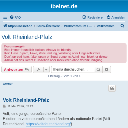
ibelnet.de
FAQ
Registrieren
Anmelden
S
https://ibelnet.de
Foren-Übersicht
Willkommen im Leben / Welcome to life
Willkommen
u
Volt Rheinland-Pfalz
c
Forumsregeln
h
Bitte immer freundlich bleiben. Always be friendly.
Kein Hass, Spam, Fake, Verleumdung, Werbung oder Ungesetzliches.
e
Don't spread hate, fake, spam or illegal contents.Admin can block or delete.
Admin hat das Recht zu löschen oder blockieren ohne Vorankündigung.
Suche
Erweiterte
Antworten
1 Beitrag • Seite
1
von
1
werner
Volt Rheinland-Pfalz
B
11 Mär 2026, 03:24
e
i
Volt, eine junge, europäische Partei.
t
Existiert in vielen europäischen Ländern als nationale Partei (Volt
r
a
Deutschland:
https://voltdeutschland.org/
).
g