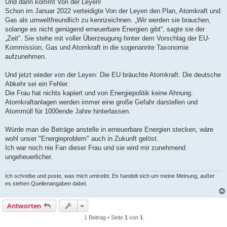
Und dann kommt Von der Leyen!
Schon im Januar 2022 verteidigte Von der Leyen den Plan, Atomkraft und
Gas als umweltfreundlich zu kennzeichnen. „Wir werden sie brauchen,
solange es nicht genügend erneuerbare Energien gibt“, sagte sie der
„Zeit“. Sie stehe mit voller Überzeugung hinter dem Vorschlag der EU-
Kommission, Gas und Atomkraft in die sogenannte Taxonomie
aufzunehmen.
Und jetzt wieder von der Leyen: Die EU bräuchte Atomkraft. Die deutsche
Abkehr sei ein Fehler.
Die Frau hat nichts kapiert und von Energiepolitik keine Ahnung.
Atomkraftanlagen werden immer eine große Gefahr darstellen und
Atommüll für 1000ende Jahre hinterlassen.
Würde man die Beträge anstelle in erneuerbare Energien stecken, wäre
wohl unser "Energieproblem" auch in Zukunft gelöst.
Ich war noch nie Fan dieser Frau und sie wird mir zunehmend
ungeheuerlicher.
Ich schreibe und poste, was mich umtreibt. Es handelt sich um meine Meinung, außer
es stehen Quellenangaben dabei.
Antworten
1 Beitrag • Seite
1
von
1