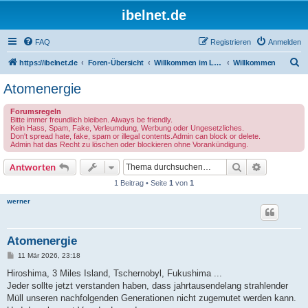
ibelnet.de
FAQ
Registrieren
Anmelden
S
https://ibelnet.de
Foren-Übersicht
Willkommen im Leben / Welcome to life
Willkommen
u
Atomenergie
c
Forumsregeln
h
Bitte immer freundlich bleiben. Always be friendly.
Kein Hass, Spam, Fake, Verleumdung, Werbung oder Ungesetzliches.
e
Don't spread hate, fake, spam or illegal contents.Admin can block or delete.
Admin hat das Recht zu löschen oder blockieren ohne Vorankündigung.
Suche
Erweiterte
Antworten
1 Beitrag • Seite
1
von
1
werner
Atomenergie
B
11 Mär 2026, 23:18
e
i
Hiroshima, 3 Miles Island, Tschernobyl, Fukushima ...
t
Jeder sollte jetzt verstanden haben, dass jahrtausendelang strahlender
r
a
Müll unseren nachfolgenden Generationen nicht zugemutet werden kann.
g