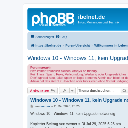
ibelnet.de
Infos, Meinungen und Technik
Schnellzugriff
FAQ
https://ibelnet.de
Foren-Übersicht
Willkommen im Leben /
Windows 10 - Windows 11, kein Upgra
Forumsregeln
Bitte immer freundlich bleiben. Always be friendly.
Kein Hass, Spam, Fake, Verleumdung, Werbung oder Ungesetzliches.
Don't spread hate, fake, spam or illegal contents.Admin can block or de
Admin hat das Recht zu löschen oder blockieren ohne Vorankündigung
Antworten
Windows 10 - Windows 11, kein Upgrade n
B
von
werner
»
11 Mär 2026, 23:25
e
i
Windows 10 - Windows 11, kein Upgrade notwendig
t
r
a
Kopierter Beitrag von werner » Di Jul 29, 2025 5:23 pm
g