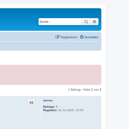
Suche
Erweiterte Suche
Registrieren
Anmelden
1 Beitrag • Seite
1
von
1
werner
Beiträge:
5
Registriert:
24 Jul 2025, 10:55