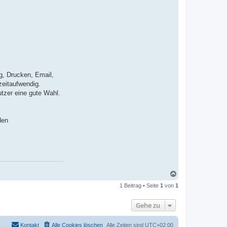
g, Drucken, Email,
zeitaufwendig.
utzer eine gute Wahl.
den
N
a
1 Beitrag • Seite
1
von
1
c
h
o
Gehe zu
b
e
n
Kontakt
Alle Cookies löschen
Alle Zeiten sind
UTC+02:00