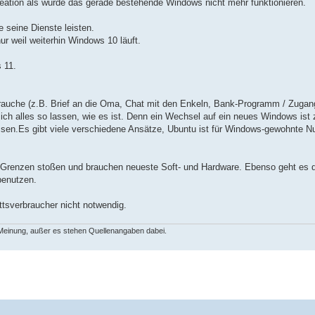
eation als würde das gerade bestehende Windows nicht mehr funktionieren.
e seine Dienste leisten.
r weil weiterhin Windows 10 läuft.
 11.
auche (z.B. Brief an die Oma, Chat mit den Enkeln, Bank-Programm / Zugan
e ich alles so lassen, wie es ist. Denn ein Wechsel auf ein neues Windows ist 
assen.Es gibt viele verschiedene Ansätze, Ubuntu ist für Windows-gewohnte N
 Grenzen stoßen und brauchen neueste Soft- und Hardware. Ebenso geht es 
benutzen.
tsverbraucher nicht notwendig.
 Meinung, außer es stehen Quellenangaben dabei.