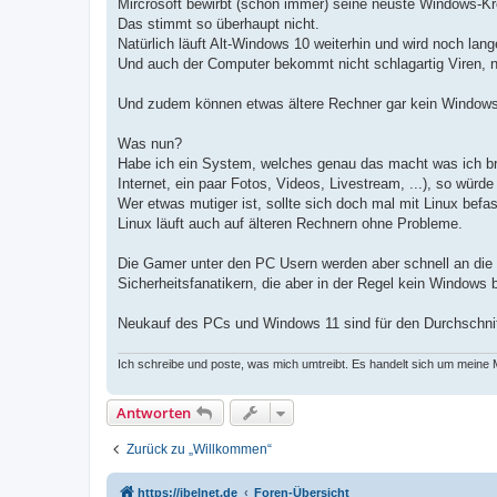
Mircrosoft bewirbt (schon immer) seine neuste Windows-Kr
Das stimmt so überhaupt nicht.
Natürlich läuft Alt-Windows 10 weiterhin und wird noch lang
Und auch der Computer bekommt nicht schlagartig Viren, nu
Und zudem können etwas ältere Rechner gar kein Windows
Was nun?
Habe ich ein System, welches genau das macht was ich br
Internet, ein paar Fotos, Videos, Livestream, ...), so würd
Wer etwas mutiger ist, sollte sich doch mal mit Linux bef
Linux läuft auch auf älteren Rechnern ohne Probleme.
Die Gamer unter den PC Usern werden aber schnell an die
Sicherheitsfanatikern, die aber in der Regel kein Windows 
Neukauf des PCs und Windows 11 sind für den Durchschnit
Ich schreibe und poste, was mich umtreibt. Es handelt sich um meine
Antworten
Zurück zu „Willkommen“
https://ibelnet.de
Foren-Übersicht