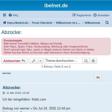
ibelnet.de
FAQ
Registrieren
Anmelden
S
https://ibelnet.de
Foren-Übersicht
Willkommen im Leben / Welcome to life
Willkommen
u
Abzocke:
c
Forumsregeln
h
Bitte immer freundlich bleiben. Always be friendly.
Kein Hass, Spam, Fake, Verleumdung, Werbung oder Ungesetzliches.
e
Don't spread hate, fake, spam or illegal contents.Admin can block or delete.
Admin hat das Recht zu löschen oder blockieren ohne Vorankündigung.
Suche
Erweiterte
Antworten
1 Beitrag • Seite
1
von
1
werner
Abzocke:
B
11 Mär 2026, 23:28
e
i
Ich bin reingefallen: fiobit.com
t
r
a
Beitrag von werner » Do Jul 24, 2025 12:44 pm
g