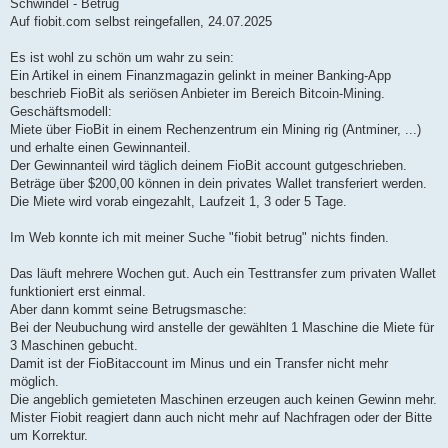
Schwindel - Betrug
Auf fiobit.com selbst reingefallen, 24.07.2025
Es ist wohl zu schön um wahr zu sein:
Ein Artikel in einem Finanzmagazin gelinkt in meiner Banking-App
beschrieb FioBit als seriösen Anbieter im Bereich Bitcoin-Mining.
Geschäftsmodell:
Miete über FioBit in einem Rechenzentrum ein Mining rig (Antminer, ...)
und erhalte einen Gewinnanteil.
Der Gewinnanteil wird täglich deinem FioBit account gutgeschrieben.
Beträge über $200,00 können in dein privates Wallet transferiert werden.
Die Miete wird vorab eingezahlt, Laufzeit 1, 3 oder 5 Tage.
Im Web konnte ich mit meiner Suche "fiobit betrug" nichts finden.
Das läuft mehrere Wochen gut. Auch ein Testtransfer zum privaten Wallet
funktioniert erst einmal.
Aber dann kommt seine Betrugsmasche:
Bei der Neubuchung wird anstelle der gewählten 1 Maschine die Miete für
3 Maschinen gebucht.
Damit ist der FioBitaccount im Minus und ein Transfer nicht mehr
möglich.
Die angeblich gemieteten Maschinen erzeugen auch keinen Gewinn mehr.
Mister Fiobit reagiert dann auch nicht mehr auf Nachfragen oder der Bitte
um Korrektur.