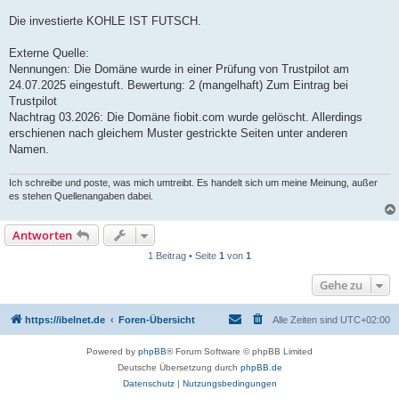
Die investierte KOHLE IST FUTSCH.
Externe Quelle:
Nennungen: Die Domäne wurde in einer Prüfung von Trustpilot am
24.07.2025 eingestuft. Bewertung: 2 (mangelhaft) Zum Eintrag bei
Trustpilot
Nachtrag 03.2026: Die Domäne fiobit.com wurde gelöscht. Allerdings
erschienen nach gleichem Muster gestrickte Seiten unter anderen
Namen.
Ich schreibe und poste, was mich umtreibt. Es handelt sich um meine Meinung, außer
es stehen Quellenangaben dabei.
Antworten
1 Beitrag • Seite
1
von
1
Gehe zu
https://ibelnet.de
Foren-Übersicht
Alle Zeiten sind
UTC+02:00
Powered by
phpBB
® Forum Software © phpBB Limited
Deutsche Übersetzung durch
phpBB.de
Datenschutz
|
Nutzungsbedingungen