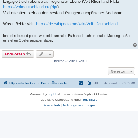
Engagiert sich ebenso auf regionaler Ebene (Volt Rheinland-Pfalz:
https://voltdeutschland.org/rlp/
).
Volt orientiert sich an den besten Lösungen europäischer Nachbarn.
Was möchte Volt:
https://de.wikipedia.org/wiki/Volt_Deutschland
Ich schreibe und poste, was mich umtreibt. Es handelt sich um meine Meinung, außer
es stehen Quellenangaben dabei.
Antworten
1 Beitrag • Seite
1
von
1
Gehe zu
https://ibelnet.de
Foren-Übersicht
Alle Zeiten sind
UTC+02:00
Powered by
phpBB
® Forum Software © phpBB Limited
Deutsche Übersetzung durch
phpBB.de
Datenschutz
|
Nutzungsbedingungen