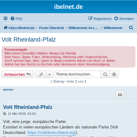
ibelnet.de
FAQ
Registrieren
Anmelden
S
https://ibelnet.de
Foren-Übersicht
Willkommen im Leben / Welcome to life
Willkommen
u
Volt Rheinland-Pfalz
c
Forumsregeln
h
Bitte immer freundlich bleiben. Always be friendly.
Kein Hass, Spam, Fake, Verleumdung, Werbung oder Ungesetzliches.
e
Don't spread hate, fake, spam or illegal contents.Admin can block or delete.
Admin hat das Recht zu löschen oder blockieren ohne Vorankündigung.
Suche
Erweiterte
Antworten
1 Beitrag • Seite
1
von
1
werner
Volt Rheinland-Pfalz
B
11 Mär 2026, 03:24
e
i
Volt, eine junge, europäische Partei.
t
Existiert in vielen europäischen Ländern als nationale Partei (Volt
r
a
Deutschland:
https://voltdeutschland.org/
).
g