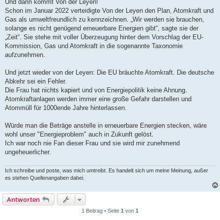
Und dann kommt Von der Leyen!
Schon im Januar 2022 verteidigte Von der Leyen den Plan, Atomkraft und
Gas als umweltfreundlich zu kennzeichnen. „Wir werden sie brauchen,
solange es nicht genügend erneuerbare Energien gibt“, sagte sie der
„Zeit“. Sie stehe mit voller Überzeugung hinter dem Vorschlag der EU-
Kommission, Gas und Atomkraft in die sogenannte Taxonomie
aufzunehmen.
Und jetzt wieder von der Leyen: Die EU bräuchte Atomkraft. Die deutsche
Abkehr sei ein Fehler.
Die Frau hat nichts kapiert und von Energiepolitik keine Ahnung.
Atomkraftanlagen werden immer eine große Gefahr darstellen und
Atommüll für 1000ende Jahre hinterlassen.
Würde man die Beträge anstelle in erneuerbare Energien stecken, wäre
wohl unser "Energieproblem" auch in Zukunft gelöst.
Ich war noch nie Fan dieser Frau und sie wird mir zunehmend
ungeheuerlicher.
Ich schreibe und poste, was mich umtreibt. Es handelt sich um meine Meinung, außer
es stehen Quellenangaben dabei.
Antworten
1 Beitrag • Seite
1
von
1