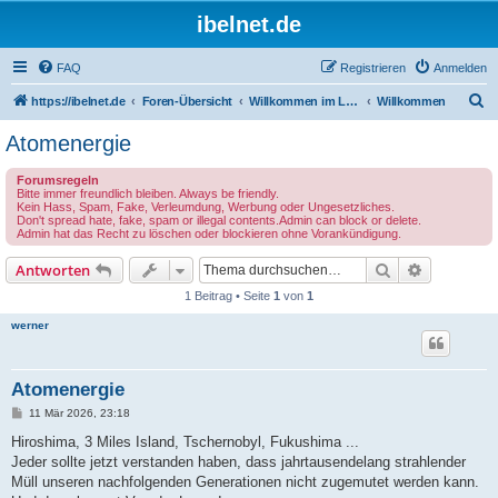
ibelnet.de
FAQ
Registrieren
Anmelden
S
https://ibelnet.de
Foren-Übersicht
Willkommen im Leben / Welcome to life
Willkommen
u
Atomenergie
c
Forumsregeln
h
Bitte immer freundlich bleiben. Always be friendly.
Kein Hass, Spam, Fake, Verleumdung, Werbung oder Ungesetzliches.
e
Don't spread hate, fake, spam or illegal contents.Admin can block or delete.
Admin hat das Recht zu löschen oder blockieren ohne Vorankündigung.
Suche
Erweiterte
Antworten
1 Beitrag • Seite
1
von
1
werner
Atomenergie
B
11 Mär 2026, 23:18
e
i
Hiroshima, 3 Miles Island, Tschernobyl, Fukushima ...
t
Jeder sollte jetzt verstanden haben, dass jahrtausendelang strahlender
r
a
Müll unseren nachfolgenden Generationen nicht zugemutet werden kann.
g