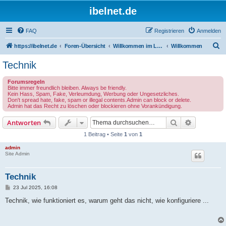
ibelnet.de
FAQ
Registrieren
Anmelden
S
https://ibelnet.de
Foren-Übersicht
Willkommen im Leben / Welcome to life
Willkommen
u
Technik
c
Forumsregeln
h
Bitte immer freundlich bleiben. Always be friendly.
Kein Hass, Spam, Fake, Verleumdung, Werbung oder Ungesetzliches.
e
Don't spread hate, fake, spam or illegal contents.Admin can block or delete.
Admin hat das Recht zu löschen oder blockieren ohne Vorankündigung.
Suche
Erweiterte
Antworten
1 Beitrag • Seite
1
von
1
admin
Site Admin
Technik
B
23 Jul 2025, 16:08
e
i
Technik, wie funktioniert es, warum geht das nicht, wie konfiguriere ...
t
r
a
g