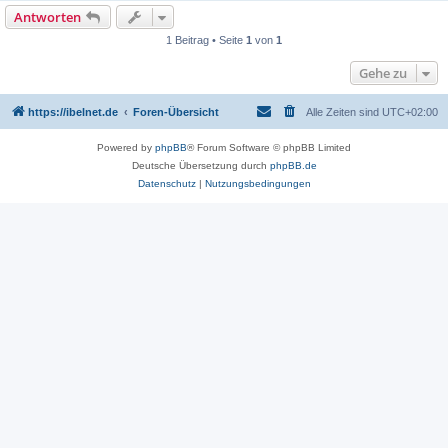
Antworten
1 Beitrag • Seite
1
von
1
Gehe zu
https://ibelnet.de
Foren-Übersicht
Alle Zeiten sind
UTC+02:00
Powered by
phpBB
® Forum Software © phpBB Limited
Deutsche Übersetzung durch
phpBB.de
Datenschutz
|
Nutzungsbedingungen